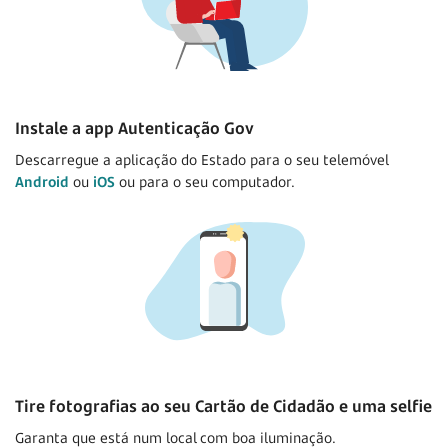
particulares, e cartão de cidadão válido
se for empresário em nome individual (ENI):
declaração de início de atividade
chave móvel digital (CMD) associada ao
cartão de cidadão, com morada e número de
Instale a app Autenticação Gov
telemóvel portugueses ou, se já for cliente,
Descarregue a aplicação do Estado para o seu telemóvel
credenciais de acesso ao netbanco
Android
ou
iOS
ou para o seu computador.
particulares, e cartão de cidadão válido
Tire fotografias ao seu Cartão de Cidadão e uma selfie
Garanta que está num local com boa iluminação.